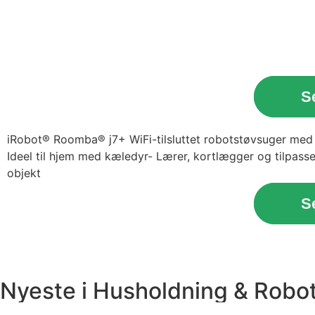
S
iRobot® Roomba® j7+ WiFi-tilsluttet robotstøvsuger med
Ideel til hjem med kæledyr- Lærer, kortlægger og tilpasse
objekt
S
Nyeste i
Husholdning
&
Robot