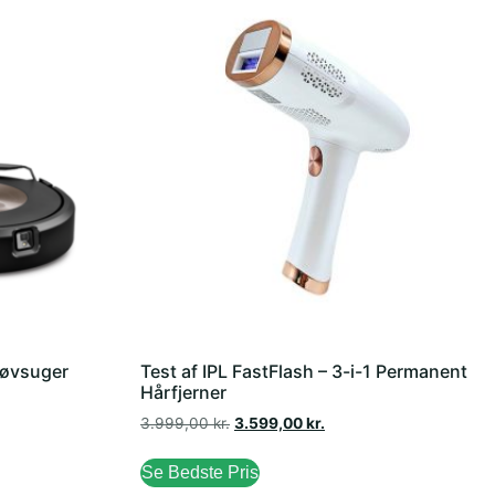
øvsuger
Test af IPL FastFlash – 3-i-1 Permanent
Hårfjerner
3.999,00
kr.
3.599,00
kr.
Se Bedste Pris