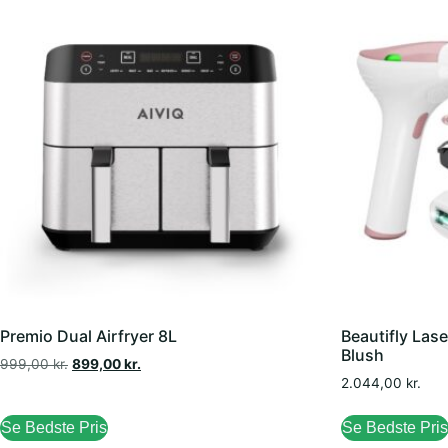
Premio Dual Airfryer 8L
Beautifly Las
Blush
999,00
kr.
899,00
kr.
2.044,00
kr.
Se Bedste Pris
Se Bedste Pris