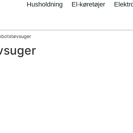
Husholdning
El-køretøjer
Elektr
obotstøvsuger
vsuger