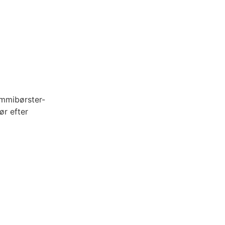
ummibørster-
ør efter