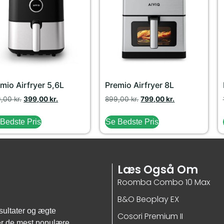
mio Airfryer 5,6L
Premio Airfryer 8L
9,00
kr.
399,00
kr.
899,00
kr.
799,00
kr.
Bedste Pris
Se Bedste Pris
Læs Også Om
Roomba Combo 10 Max
B&O Beoplay EX
sultater og ægte
Cosori Premium II
ver de mest populære