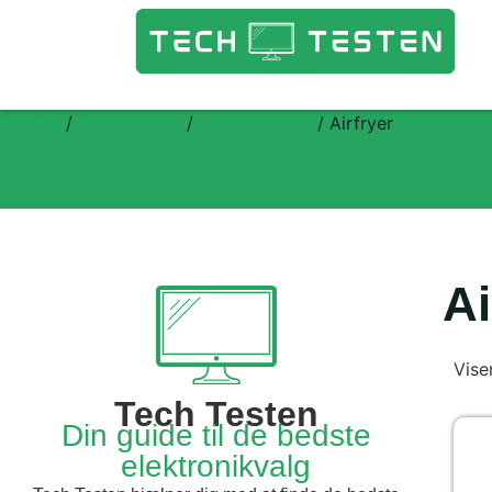
Forside
/
Husholdning
/
Køkkenudstyr
/ Airfryer
Ai
Vise
Tech Testen
Din guide til de bedste
elektronikvalg