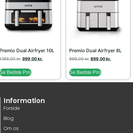
Premio Dual Airfryer 10L
Premio Dual Airfryer 8L
1.199,00
kr.
999,00
kr.
999,00
kr.
899,00
kr.
Se Bedste Pris
Se Bedste Pris
Information
Forside
Blog
Om os