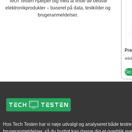
Tech Testen hjælper dig med at finde de bedste
elektronikprodukter – baseret på data, testkilder og
brugeranmeldelser.
Pre
49
Se 
Hos Tech Testen har vi nøje udvalgt og analyseret både testre
brugeranmeldelser, så du hurtigt kan danne dig et overblik o