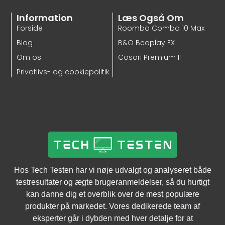
Information
Læs Også Om
Se Bedste Pris
Forside
Roomba Combo 10 Max
Blog
B&O Beoplay EX
Om os
Cosori Premium II
Privatlivs- og cookiepolitik
Hos Tech Testen har vi nøje udvalgt og analyseret både
testresultater og ægte brugeranmeldelser, så du hurtigt
kan danne dig et overblik over de mest populære
produkter på markedet. Vores dedikerede team af
eksperter går i dybden med hver detalje for at