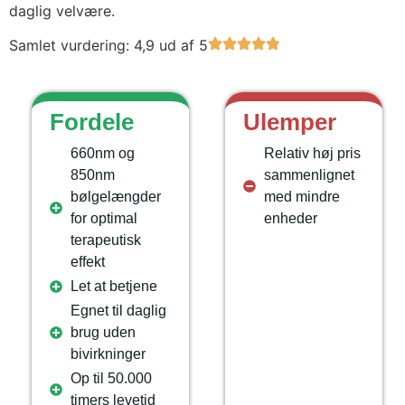
daglig velvære.
Samlet vurdering: 4,9 ud af 5
Fordele
Ulemper
660nm og
Relativ høj pris
850nm
sammenlignet
bølgelængder
med mindre
for optimal
enheder
terapeutisk
effekt
Let at betjene
Egnet til daglig
brug uden
bivirkninger
Op til 50.000
timers levetid