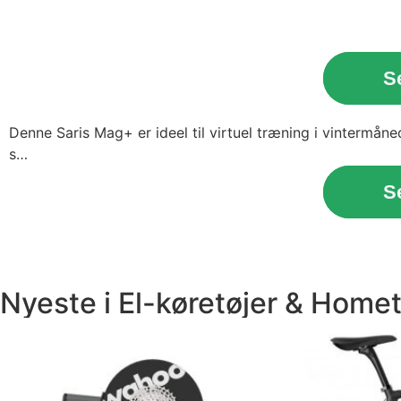
S
Denne Saris Mag+ er ideel til virtuel træning i vintermån
s…
S
Nyeste i
El-køretøjer
&
Homet