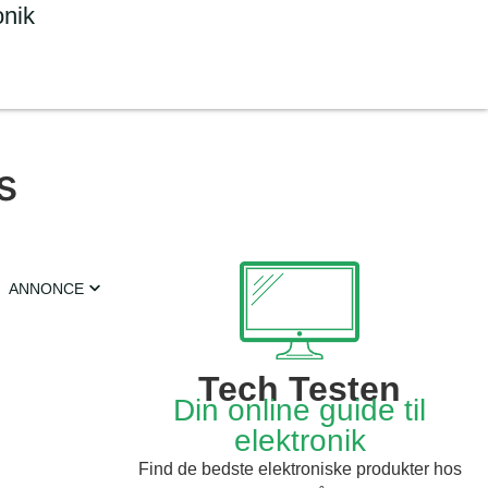
onik
s
ANNONCE
Tech Testen
Din online guide til
elektronik
Find de bedste elektroniske produkter hos