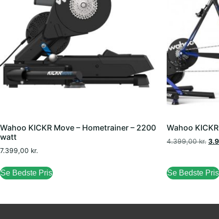
Wahoo KICKR Move – Hometrainer – 2200
Wahoo KICKR C
watt
4.399,00
kr.
3.
7.399,00
kr.
Se Bedste Pris
Se Bedste Pris