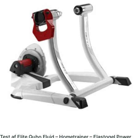
Test af Elite Qubo Fluid – Hometrainer – Elastogel Power