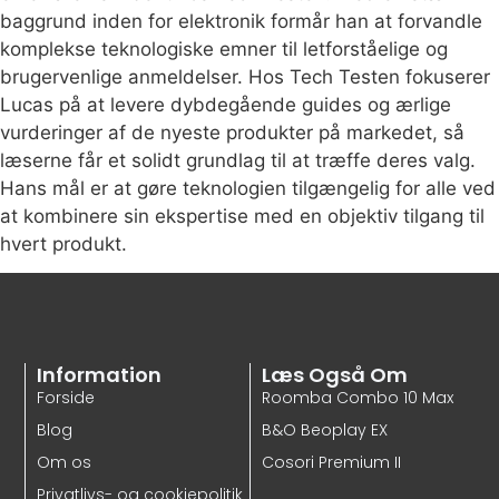
baggrund inden for elektronik formår han at forvandle
komplekse teknologiske emner til letforståelige og
brugervenlige anmeldelser. Hos Tech Testen fokuserer
Lucas på at levere dybdegående guides og ærlige
vurderinger af de nyeste produkter på markedet, så
læserne får et solidt grundlag til at træffe deres valg.
Hans mål er at gøre teknologien tilgængelig for alle ved
at kombinere sin ekspertise med en objektiv tilgang til
hvert produkt.
Information
Læs Også Om
Forside
Roomba Combo 10 Max
Blog
B&O Beoplay EX
Om os
Cosori Premium II
Privatlivs- og cookiepolitik